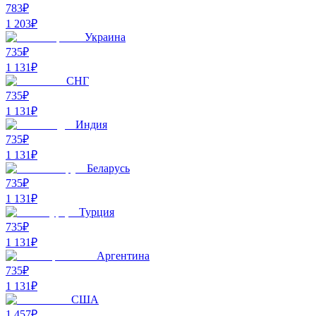
783₽
1 203
₽
Украина
735₽
1 131
₽
СНГ
735₽
1 131
₽
Индия
735₽
1 131
₽
Беларусь
735₽
1 131
₽
Турция
735₽
1 131
₽
Аргентина
735₽
1 131
₽
США
1 457₽