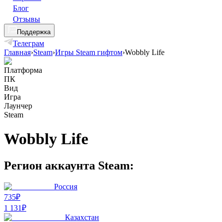
Блог
Отзывы
Поддержка
Телеграм
Главная
›
Steam
›
Игры Steam гифтом
›
Wobbly Life
Платформа
ПК
Вид
Игра
Лаунчер
Steam
Wobbly Life
Регион аккаунта Steam:
Россия
735₽
1 131
₽
Казахстан