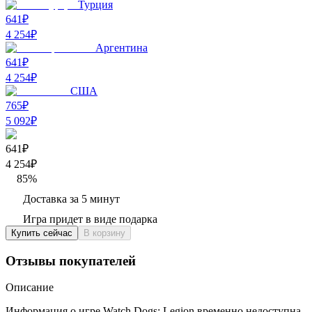
Турция
641₽
4 254
₽
Аргентина
641₽
4 254
₽
США
765₽
5 092
₽
641₽
4 254
₽
85
%
Доставка за 5 минут
Игра придет в виде подарка
Купить сейчас
В корзину
Отзывы покупателей
Описание
Информация о игре Watch Dogs: Legion временно недоступна