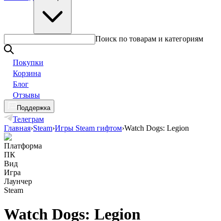
Поиск по товарам и категориям
Покупки
Корзина
Блог
Отзывы
Поддержка
Телеграм
Главная
›
Steam
›
Игры Steam гифтом
›
Watch Dogs: Legion
Платформа
ПК
Вид
Игра
Лаунчер
Steam
Watch Dogs: Legion