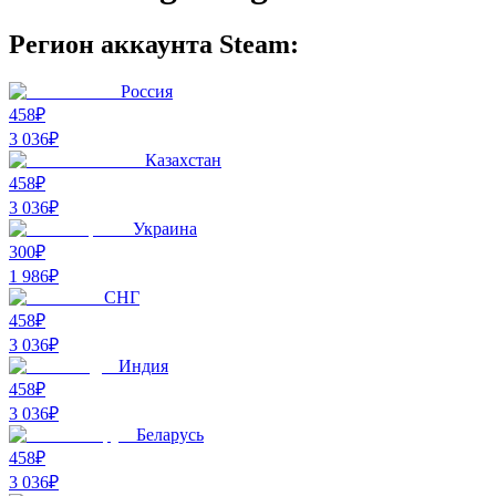
Регион аккаунта Steam:
Россия
458₽
3 036
₽
Казахстан
458₽
3 036
₽
Украина
300₽
1 986
₽
СНГ
458₽
3 036
₽
Индия
458₽
3 036
₽
Беларусь
458₽
3 036
₽