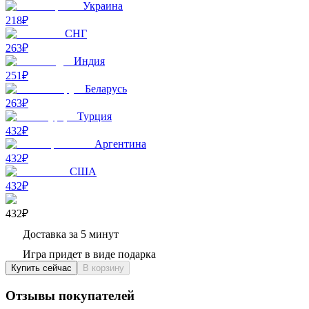
Украина
218₽
СНГ
263₽
Индия
251₽
Беларусь
263₽
Турция
432₽
Аргентина
432₽
США
432₽
432₽
Доставка за 5 минут
Игра придет в виде подарка
Купить сейчас
В корзину
Отзывы покупателей