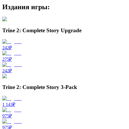
Издания игры:
Trine 2: Complete Story Upgrade
242
₽
275
₽
242
₽
Trine 2: Complete Story 3-Pack
1 143
₽
975
₽
975
₽