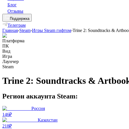
Блог
Отзывы
Поддержка
Телеграм
Главная
›
Steam
›
Игры Steam гифтом
›
Trine 2: Soundtracks & Artboo
Платформа
ПК
Вид
Игра
Лаунчер
Steam
Trine 2: Soundtracks & Artboo
Регион аккаунта Steam:
Россия
146₽
Казахстан
218₽