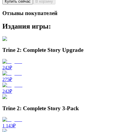
Купить сейчас
В корзину
Отзывы покупателей
Издания игры:
Trine 2: Complete Story Upgrade
242
₽
275
₽
242
₽
Trine 2: Complete Story 3-Pack
1 143
₽