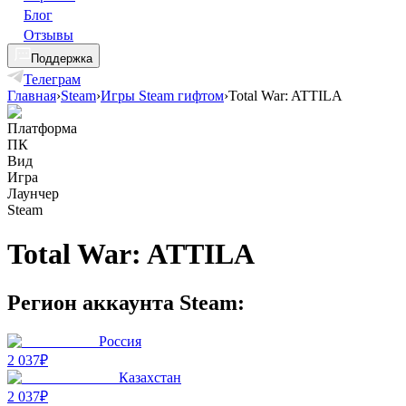
Блог
Отзывы
Поддержка
Телеграм
Главная
›
Steam
›
Игры Steam гифтом
›
Total War: ATTILA
Платформа
ПК
Вид
Игра
Лаунчер
Steam
Total War: ATTILA
Регион аккаунта Steam:
Россия
2 037₽
Казахстан
2 037₽