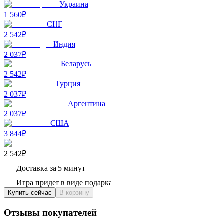
Украина
1 560₽
СНГ
2 542₽
Индия
2 037₽
Беларусь
2 542₽
Турция
2 037₽
Аргентина
2 037₽
США
3 844₽
2 542₽
Доставка за 5 минут
Игра придет в виде подарка
Купить сейчас
В корзину
Отзывы покупателей