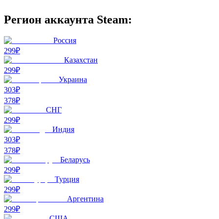
Регион аккаунта Steam:
Россия
299₽
Казахстан
299₽
Украина
303₽
378
₽
СНГ
299₽
Индия
303₽
378
₽
Беларусь
299₽
Турция
299₽
Аргентина
299₽
США