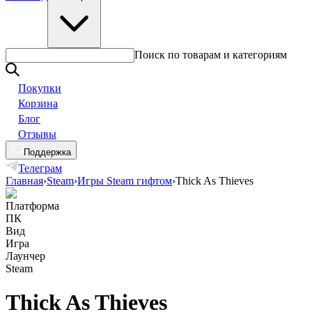
Поиск по товарам и категориям
Покупки
Корзина
Блог
Отзывы
Поддержка
Телеграм
Главная
›
Steam
›
Игры Steam гифтом
›
Thick As Thieves
Платформа
ПК
Вид
Игра
Лаунчер
Steam
Thick As Thieves