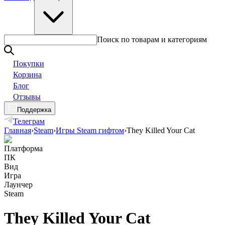
Поиск по товарам и категориям
Покупки
Корзина
Блог
Отзывы
Поддержка
Телеграм
Главная
›
Steam
›
Игры Steam гифтом
›
They Killed Your Cat
Платформа
ПК
Вид
Игра
Лаунчер
Steam
They Killed Your Cat