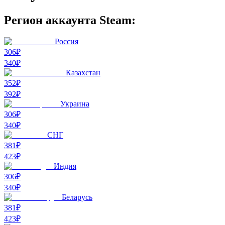
Регион аккаунта Steam:
Россия
306₽
340
₽
Казахстан
352₽
392
₽
Украина
306₽
340
₽
СНГ
381₽
423
₽
Индия
306₽
340
₽
Беларусь
381₽
423
₽