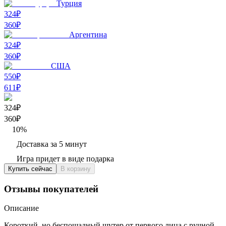
Турция
324₽
360
₽
Аргентина
324₽
360
₽
США
550₽
611
₽
324₽
360
₽
10
%
Доставка за 5 минут
Игра придет в виде подарка
Купить сейчас
В корзину
Отзывы покупателей
Описание
Короткий, но беспощадный шутер от первого лица с ручной