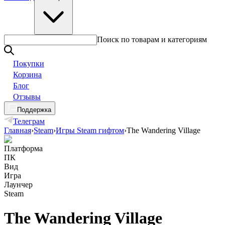
Поиск по товарам и категориям
Покупки
Корзина
Блог
Отзывы
Поддержка
Телеграм
Главная
›
Steam
›
Игры Steam гифтом
›
The Wandering Village
Платформа
ПК
Вид
Игра
Лаунчер
Steam
The Wandering Village