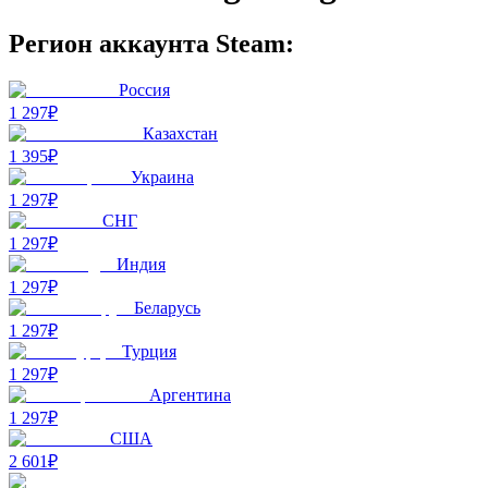
Регион аккаунта Steam:
Россия
1 297₽
Казахстан
1 395₽
Украина
1 297₽
СНГ
1 297₽
Индия
1 297₽
Беларусь
1 297₽
Турция
1 297₽
Аргентина
1 297₽
США
2 601₽