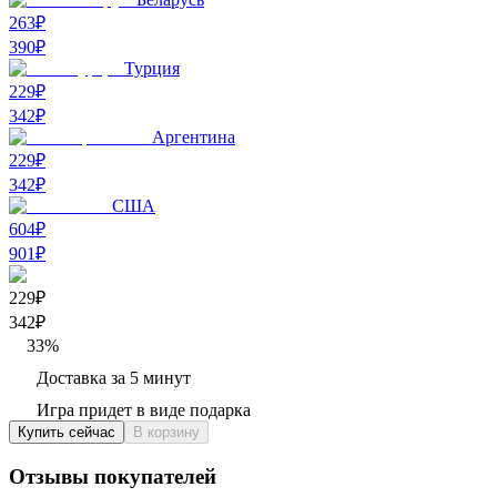
263₽
390
₽
Турция
229₽
342
₽
Аргентина
229₽
342
₽
США
604₽
901
₽
229₽
342
₽
33
%
Доставка за 5 минут
Игра придет в виде подарка
Купить сейчас
В корзину
Отзывы покупателей