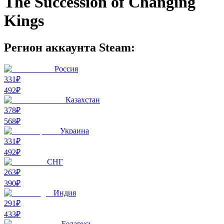
The Succession of Changing
Kings
Регион аккаунта Steam:
Россия
331₽
492
₽
Казахстан
378₽
568
₽
Украина
331₽
492
₽
СНГ
263₽
390
₽
Индия
291₽
433
₽
Беларусь