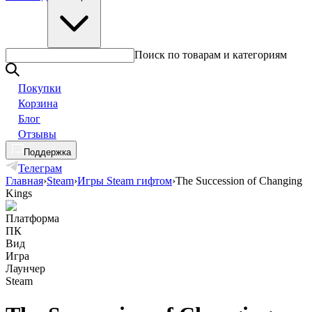
Поиск по товарам и категориям
Покупки
Корзина
Блог
Отзывы
Поддержка
Телеграм
Главная
›
Steam
›
Игры Steam гифтом
›
The Succession of Changing
Kings
Платформа
ПК
Вид
Игра
Лаунчер
Steam