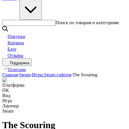
Поиск по товарам и категориям
Покупки
Корзина
Блог
Отзывы
Поддержка
Телеграм
Главная
›
Steam
›
Игры Steam гифтом
›
The Scouring
Платформа
ПК
Вид
Игра
Лаунчер
Steam
The Scouring