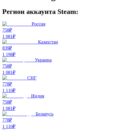
Регион аккаунта Steam:
Россия
758₽
1 081
₽
Казахстан
839₽
1 198
₽
Украина
758₽
1 081
₽
СНГ
778₽
1 110
₽
Индия
758₽
1 081
₽
Беларусь
778₽
1 110
₽