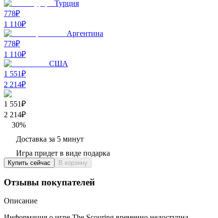
Турция
778₽
1 110
₽
Аргентина
778₽
1 110
₽
США
1 551₽
2 214
₽
1 551₽
2 214
₽
30
%
Доставка за 5 минут
Игра придет в виде подарка
Купить сейчас
В корзину
Отзывы покупателей
Описание
Информация о игре The Scouring временно недоступна