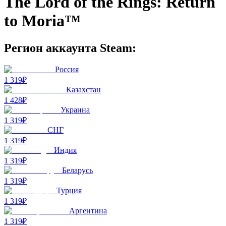
The Lord of the Rings: Return
to Moria™
Регион аккаунта Steam:
Россия
1 319₽
Казахстан
1 428₽
Украина
1 319₽
СНГ
1 319₽
Индия
1 319₽
Беларусь
1 319₽
Турция
1 319₽
Аргентина
1 319₽