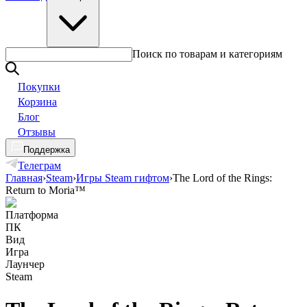
Поиск по товарам и категориям
Покупки
Корзина
Блог
Отзывы
Поддержка
Телеграм
Главная
›
Steam
›
Игры Steam гифтом
›
The Lord of the Rings:
Return to Moria™
Платформа
ПК
Вид
Игра
Лаунчер
Steam