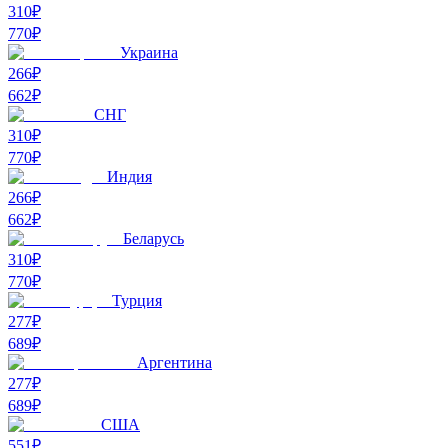
310₽
770
₽
Украина
266₽
662
₽
СНГ
310₽
770
₽
Индия
266₽
662
₽
Беларусь
310₽
770
₽
Турция
277₽
689
₽
Аргентина
277₽
689
₽
США
551₽