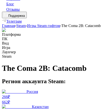
Блог
Отзывы
Поддержка
Телеграм
Главная
›
Steam
›
Игры Steam гифтом
›
The Coma 2B: Catacomb
Платформа
ПК
Вид
Игра
Лаунчер
Steam
The Coma 2B: Catacomb
Регион аккаунта Steam:
Россия
266₽
662
₽
Казахстан