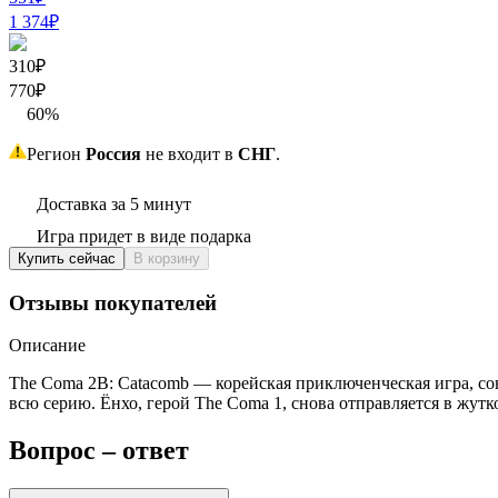
1 374
₽
310₽
770
₽
60
%
Регион
Россия
не входит в
СНГ
.
Доставка за 5 минут
Игра придет в виде подарка
Купить сейчас
В корзину
Отзывы покупателей
Описание
The Coma 2B: Catacomb — корейская приключенческая игра, со
всю серию. Ёнхо, герой The Coma 1, снова отправляется в жутко
Вопрос – ответ