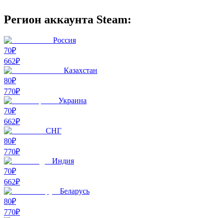
Регион аккаунта Steam:
Россия
70₽
662
₽
Казахстан
80₽
770
₽
Украина
70₽
662
₽
СНГ
80₽
770
₽
Индия
70₽
662
₽
Беларусь
80₽
770
₽