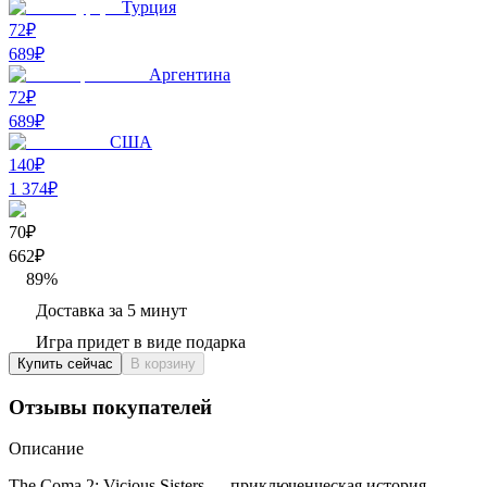
Турция
72₽
689
₽
Аргентина
72₽
689
₽
США
140₽
1 374
₽
70₽
662
₽
89
%
Доставка за 5 минут
Игра придет в виде подарка
Купить сейчас
В корзину
Отзывы покупателей
Описание
The Coma 2: Vicious Sisters — приключенческая история