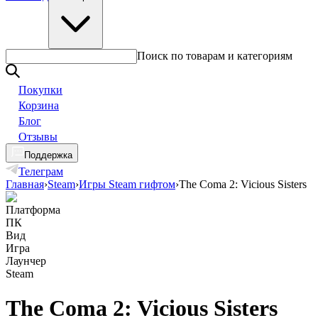
Поиск по товарам и категориям
Покупки
Корзина
Блог
Отзывы
Поддержка
Телеграм
Главная
›
Steam
›
Игры Steam гифтом
›
The Coma 2: Vicious Sisters
Платформа
ПК
Вид
Игра
Лаунчер
Steam
The Coma 2: Vicious Sisters