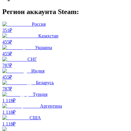
Регион аккаунта Steam:
Россия
351₽
Казахстан
455₽
Украина
455₽
СНГ
787₽
Индия
455₽
Беларусь
787₽
Турция
1 118₽
Аргентина
1 118₽
США
1 118₽