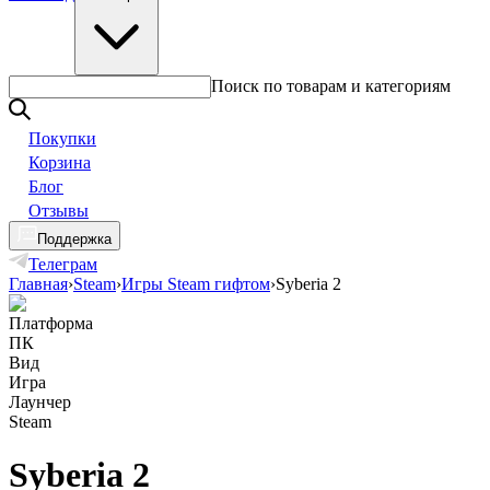
Поиск по товарам и категориям
Покупки
Корзина
Блог
Отзывы
Поддержка
Телеграм
Главная
›
Steam
›
Игры Steam гифтом
›
Syberia 2
Платформа
ПК
Вид
Игра
Лаунчер
Steam
Syberia 2