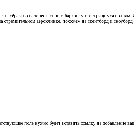
ан, сёрфя по величественным барханам и искрящимся волнам. Иг
на стремительном аэроклинке, похожем на скейтборд и сноуборд.
етствующее поле нужно будет вставить ссылку на добавление ваше