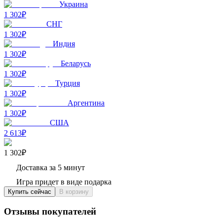
Украина
1 302₽
СНГ
1 302₽
Индия
1 302₽
Беларусь
1 302₽
Турция
1 302₽
Аргентина
1 302₽
США
2 613₽
1 302₽
Доставка за 5 минут
Игра придет в виде подарка
Купить сейчас
В корзину
Отзывы покупателей