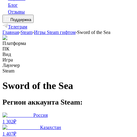
Блог
Отзывы
Поддержка
Телеграм
Главная
›
Steam
›
Игры Steam гифтом
›
Sword of the Sea
Платформа
ПК
Вид
Игра
Лаунчер
Steam
Sword of the Sea
Регион аккаунта Steam:
Россия
1 302₽
Казахстан
1 407₽