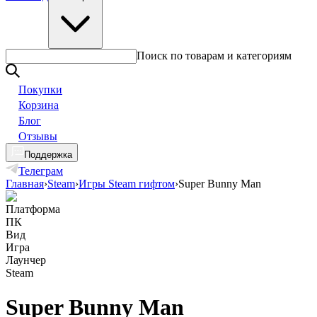
Поиск по товарам и категориям
Покупки
Корзина
Блог
Отзывы
Поддержка
Телеграм
Главная
›
Steam
›
Игры Steam гифтом
›
Super Bunny Man
Платформа
ПК
Вид
Игра
Лаунчер
Steam
Super Bunny Man