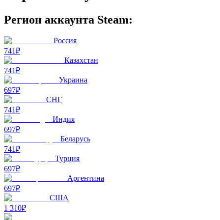
Регион аккаунта Steam:
Россия
741₽
Казахстан
741₽
Украина
697₽
СНГ
741₽
Индия
697₽
Беларусь
741₽
Турция
697₽
Аргентина
697₽
США
1 310₽