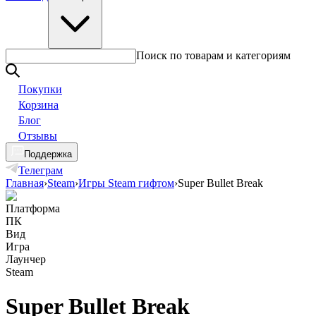
Поиск по товарам и категориям
Покупки
Корзина
Блог
Отзывы
Поддержка
Телеграм
Главная
›
Steam
›
Игры Steam гифтом
›
Super Bullet Break
Платформа
ПК
Вид
Игра
Лаунчер
Steam
Super Bullet Break