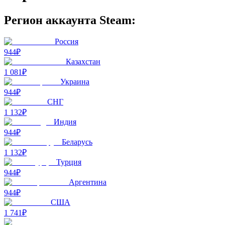
Регион аккаунта Steam:
Россия
944₽
Казахстан
1 081₽
Украина
944₽
СНГ
1 132₽
Индия
944₽
Беларусь
1 132₽
Турция
944₽
Аргентина
944₽
США
1 741₽