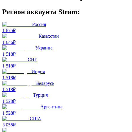
Регион аккаунта Steam:
Россия
1 675₽
Казахстан
1 646₽
Украина
1 518₽
СНГ
1 518₽
Индия
1 518₽
Беларусь
1 518₽
Турция
1 528₽
Аргентина
1 528₽
США
3 055₽