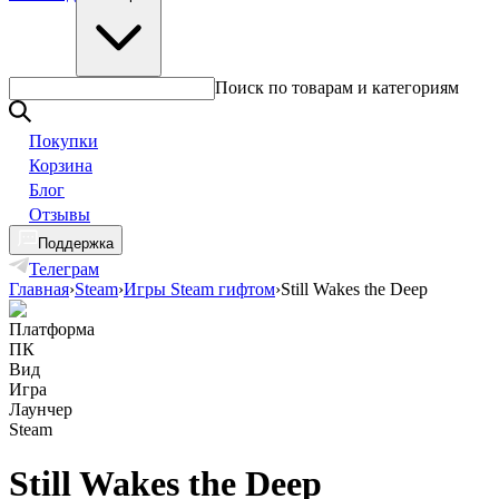
Поиск по товарам и категориям
Покупки
Корзина
Блог
Отзывы
Поддержка
Телеграм
Главная
›
Steam
›
Игры Steam гифтом
›
Still Wakes the Deep
Платформа
ПК
Вид
Игра
Лаунчер
Steam
Still Wakes the Deep