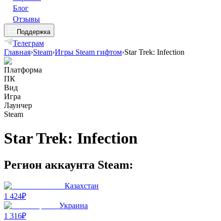
Блог
Отзывы
Поддержка
Телеграм
Главная
›
Steam
›
Игры Steam гифтом
›
Star Trek: Infection
Платформа
ПК
Вид
Игра
Лаунчер
Steam
Star Trek: Infection
Регион аккаунта Steam:
Казахстан
1 424₽
Украина
1 316₽