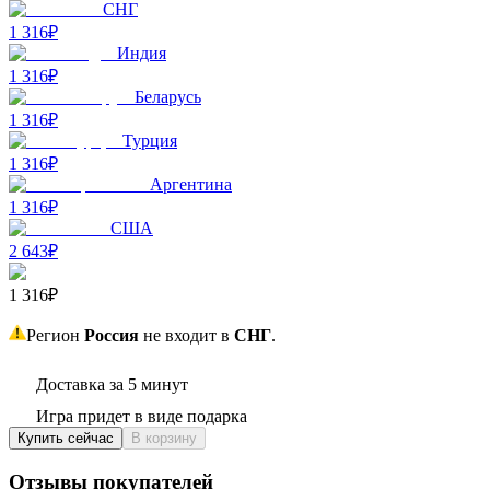
СНГ
1 316₽
Индия
1 316₽
Беларусь
1 316₽
Турция
1 316₽
Аргентина
1 316₽
США
2 643₽
1 316₽
Регион
Россия
не входит в
СНГ
.
Доставка за 5 минут
Игра придет в виде подарка
Купить сейчас
В корзину
Отзывы покупателей