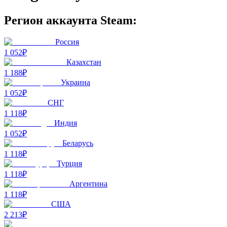
Регион аккаунта Steam:
Россия
1 052₽
Казахстан
1 188₽
Украина
1 052₽
СНГ
1 118₽
Индия
1 052₽
Беларусь
1 118₽
Турция
1 118₽
Аргентина
1 118₽
США
2 213₽