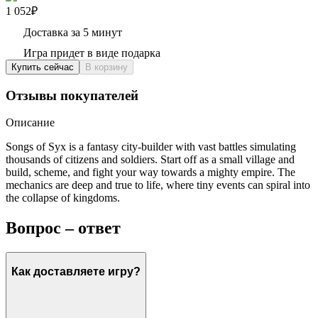
1 052₽
Доставка за 5 минут
Игра придет в виде подарка
Купить сейчас
В корзину
Отзывы покупателей
Описание
Songs of Syx is a fantasy city-builder with vast battles simulating
thousands of citizens and soldiers. Start off as a small village and
build, scheme, and fight your way towards a mighty empire. The
mechanics are deep and true to life, where tiny events can spiral into
the collapse of kingdoms.
Вопрос – ответ
Как доставляете игру?