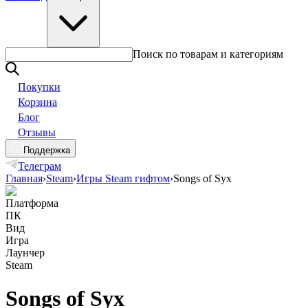
Поиск по товарам и категориям
Покупки
Корзина
Блог
Отзывы
Поддержка
Телеграм
Главная
›
Steam
›
Игры Steam гифтом
›
Songs of Syx
Платформа
ПК
Вид
Игра
Лаунчер
Steam
Songs of Syx