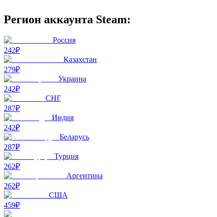
Регион аккаунта Steam:
Россия
242₽
Казахстан
279₽
Украина
242₽
СНГ
287₽
Индия
242₽
Беларусь
287₽
Турция
262₽
Аргентина
262₽
США
459₽