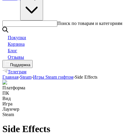
Поиск по товарам и категориям
Покупки
Корзина
Блог
Отзывы
Поддержка
Телеграм
Главная
›
Steam
›
Игры Steam гифтом
›
Side Effects
Платформа
ПК
Вид
Игра
Лаунчер
Steam
Side Effects