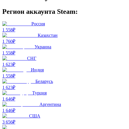
Регион аккаунта Steam:
Россия
1 558₽
Казахстан
1 760₽
Украина
1 558₽
СНГ
1 623₽
Индия
1 558₽
Беларусь
1 623₽
Турция
1 646₽
Аргентина
1 646₽
США
3 656₽