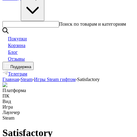
Поиск по товарам и категориям
Покупки
Корзина
Блог
Отзывы
Поддержка
Телеграм
Главная
›
Steam
›
Игры Steam гифтом
›
Satisfactory
Платформа
ПК
Вид
Игра
Лаунчер
Steam
Satisfactory