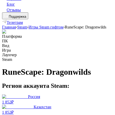
Блог
Отзывы
Поддержка
Телеграм
Главная
›
Steam
›
Игры Steam гифтом
›
RuneScape: Dragonwilds
Платформа
ПК
Вид
Игра
Лаунчер
Steam
RuneScape: Dragonwilds
Регион аккаунта Steam:
Россия
1 852₽
Казахстан
1 852₽