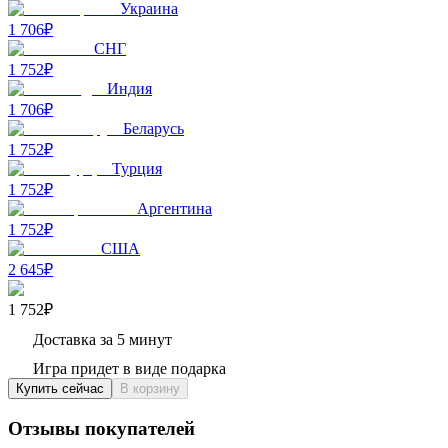
Украина
1 706₽
СНГ
1 752₽
Индия
1 706₽
Беларусь
1 752₽
Турция
1 752₽
Аргентина
1 752₽
США
2 645₽
1 752₽
Доставка за 5 минут
Игра придет в виде подарка
Купить сейчас
В корзину
Отзывы покупателей