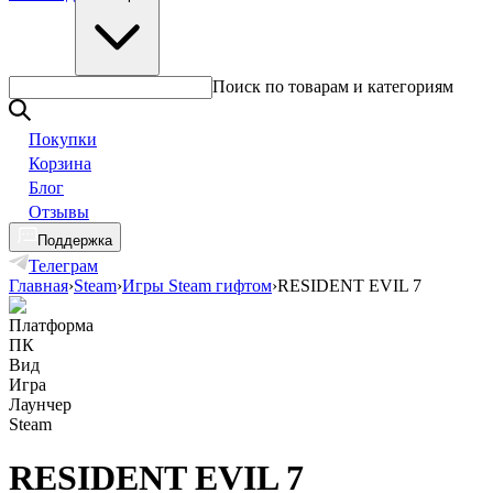
Поиск по товарам и категориям
Покупки
Корзина
Блог
Отзывы
Поддержка
Телеграм
Главная
›
Steam
›
Игры Steam гифтом
›
RESIDENT EVIL 7
Платформа
ПК
Вид
Игра
Лаунчер
Steam
RESIDENT EVIL 7