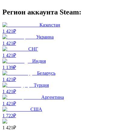
Регион аккаунта Steam:
Казахстан
1 421₽
Украина
1 421₽
СНГ
1 421₽
Индия
1 139₽
Беларусь
1 421₽
Турция
1 421₽
Аргентина
1 421₽
США
1 722₽
1 421₽