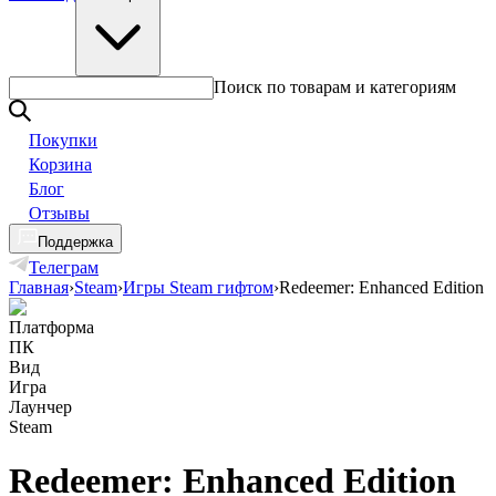
Поиск по товарам и категориям
Покупки
Корзина
Блог
Отзывы
Поддержка
Телеграм
Главная
›
Steam
›
Игры Steam гифтом
›
Redeemer: Enhanced Edition
Платформа
ПК
Вид
Игра
Лаунчер
Steam
Redeemer: Enhanced Edition