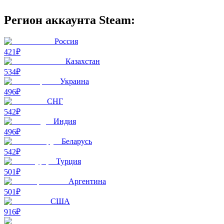
Регион аккаунта Steam:
Россия
421₽
Казахстан
534₽
Украина
496₽
СНГ
542₽
Индия
496₽
Беларусь
542₽
Турция
501₽
Аргентина
501₽
США
916₽