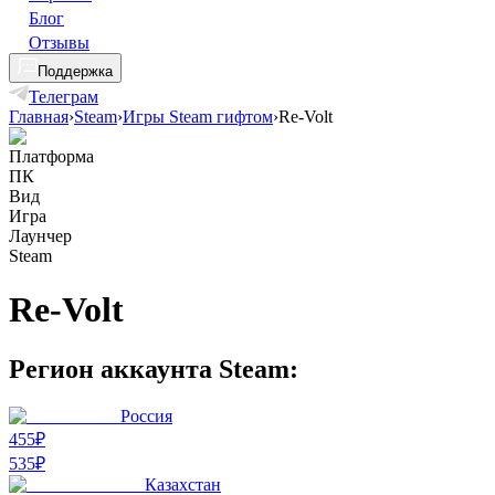
Блог
Отзывы
Поддержка
Телеграм
Главная
›
Steam
›
Игры Steam гифтом
›
Re-Volt
Платформа
ПК
Вид
Игра
Лаунчер
Steam
Re-Volt
Регион аккаунта Steam:
Россия
455₽
535
₽
Казахстан