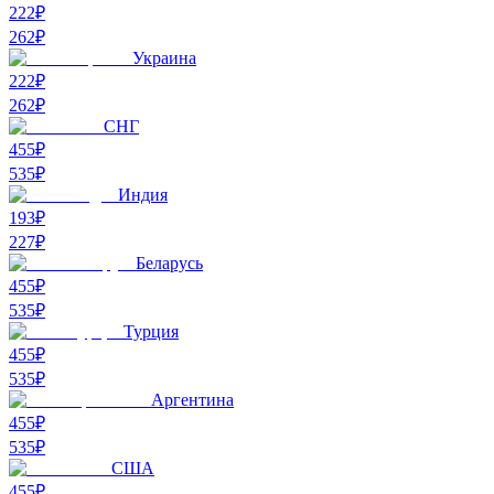
222₽
262
₽
Украина
222₽
262
₽
СНГ
455₽
535
₽
Индия
193₽
227
₽
Беларусь
455₽
535
₽
Турция
455₽
535
₽
Аргентина
455₽
535
₽
США
455₽