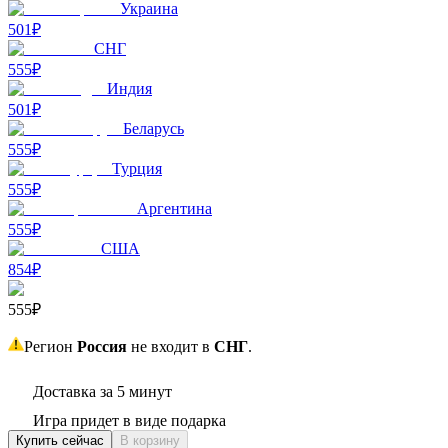
Украина
501₽
СНГ
555₽
Индия
501₽
Беларусь
555₽
Турция
555₽
Аргентина
555₽
США
854₽
555₽
Регион
Россия
не входит в
СНГ
.
Доставка за 5 минут
Игра придет в виде подарка
Купить сейчас
В корзину