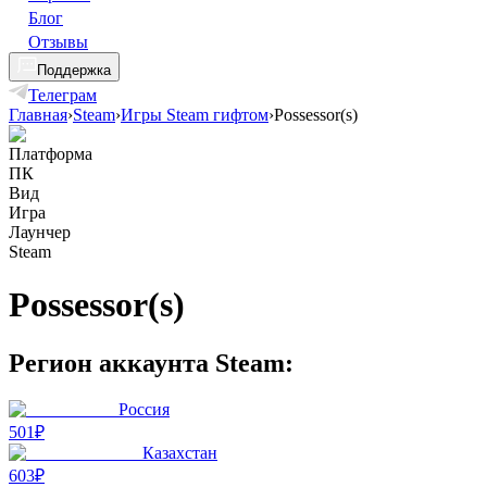
Блог
Отзывы
Поддержка
Телеграм
Главная
›
Steam
›
Игры Steam гифтом
›
Possessor(s)
Платформа
ПК
Вид
Игра
Лаунчер
Steam
Possessor(s)
Регион аккаунта Steam:
Россия
501₽
Казахстан
603₽