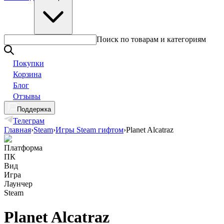
Поиск по товарам и категориям
Покупки
Корзина
Блог
Отзывы
Поддержка
Телеграм
Главная
›
Steam
›
Игры Steam гифтом
›
Planet Alcatraz
Платформа
ПК
Вид
Игра
Лаунчер
Steam
Planet Alcatraz