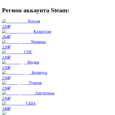
Регион аккаунта Steam:
Россия
220₽
Казахстан
264₽
Украина
220₽
СНГ
236₽
Индия
220₽
Беларусь
236₽
Турция
236₽
Аргентина
236₽
США
348₽