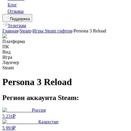
Блог
Отзывы
Поддержка
Телеграм
Главная
›
Steam
›
Игры Steam гифтом
›
Persona 3 Reload
Платформа
ПК
Вид
Игра
Лаунчер
Steam
Persona 3 Reload
Регион аккаунта Steam:
Россия
5 231₽
Казахстан
5 993₽