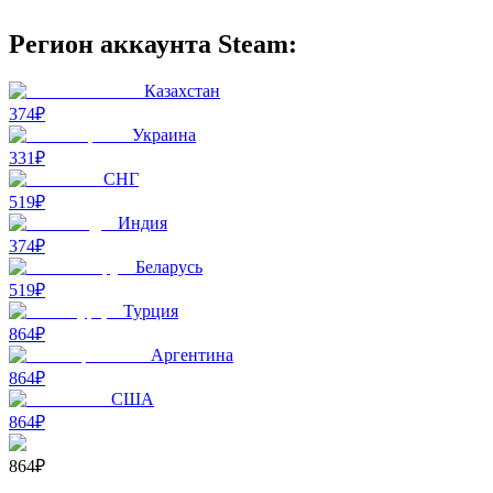
Регион аккаунта Steam:
Казахстан
374₽
Украина
331₽
СНГ
519₽
Индия
374₽
Беларусь
519₽
Турция
864₽
Аргентина
864₽
США
864₽
864₽