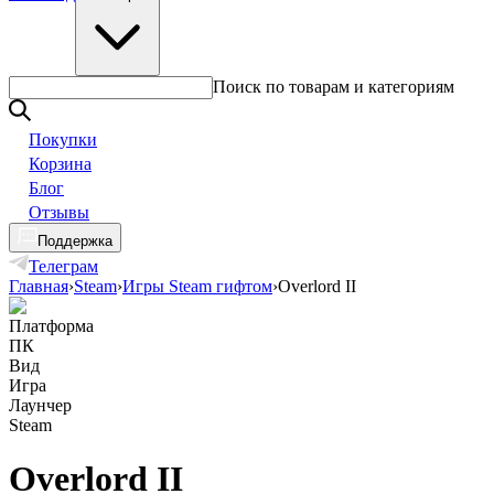
Поиск по товарам и категориям
Покупки
Корзина
Блог
Отзывы
Поддержка
Телеграм
Главная
›
Steam
›
Игры Steam гифтом
›
Overlord II
Платформа
ПК
Вид
Игра
Лаунчер
Steam
Overlord II