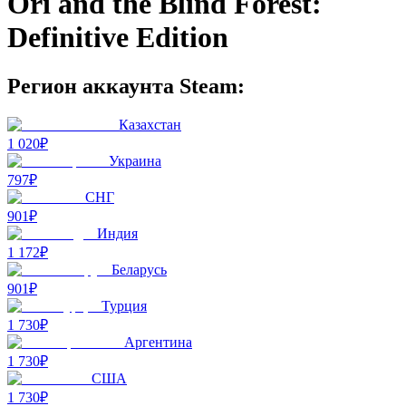
Ori and the Blind Forest:
Definitive Edition
Регион аккаунта Steam:
Казахстан
1 020₽
Украина
797₽
СНГ
901₽
Индия
1 172₽
Беларусь
901₽
Турция
1 730₽
Аргентина
1 730₽
США
1 730₽