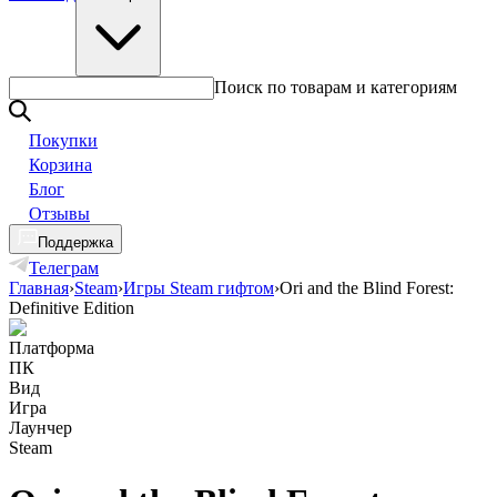
Поиск по товарам и категориям
Покупки
Корзина
Блог
Отзывы
Поддержка
Телеграм
Главная
›
Steam
›
Игры Steam гифтом
›
Ori and the Blind Forest:
Definitive Edition
Платформа
ПК
Вид
Игра
Лаунчер
Steam