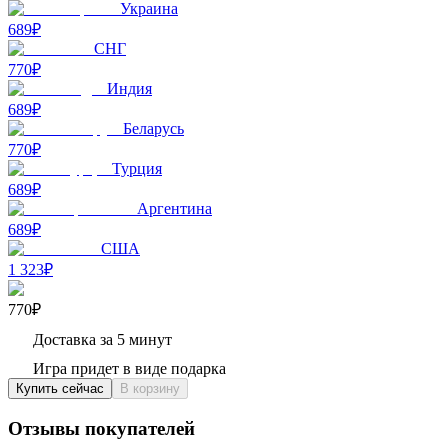
Украина
689₽
СНГ
770₽
Индия
689₽
Беларусь
770₽
Турция
689₽
Аргентина
689₽
США
1 323₽
770₽
Доставка за 5 минут
Игра придет в виде подарка
Купить сейчас
В корзину
Отзывы покупателей