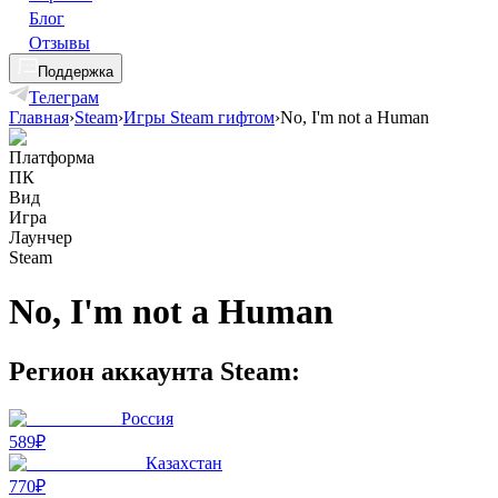
Блог
Отзывы
Поддержка
Телеграм
Главная
›
Steam
›
Игры Steam гифтом
›
No, I'm not a Human
Платформа
ПК
Вид
Игра
Лаунчер
Steam
No, I'm not a Human
Регион аккаунта Steam:
Россия
589₽
Казахстан
770₽