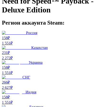
Need for Speed™ Payback -
Deluxe Edition
Регион аккаунта Steam:
Россия
158₽
1 551
₽
Казахстан
231₽
2 272
₽
Украина
158₽
1 551
₽
СНГ
266₽
2 627
₽
Индия
158₽
1 551
₽
Беларусь