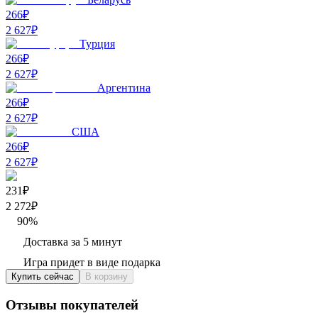
266₽
2 627
₽
Турция
266₽
2 627
₽
Аргентина
266₽
2 627
₽
США
266₽
2 627
₽
231₽
2 272
₽
90
%
Доставка за 5 минут
Игра придет в виде подарка
Купить сейчас
В корзину
Отзывы покупателей