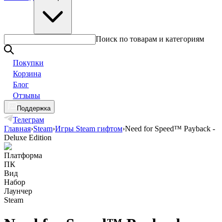
Поиск по товарам и категориям
Покупки
Корзина
Блог
Отзывы
Поддержка
Телеграм
Главная
›
Steam
›
Игры Steam гифтом
›
Need for Speed™ Payback -
Deluxe Edition
Платформа
ПК
Вид
Набор
Лаунчер
Steam