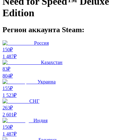
Need for Speed™ Deluxe
Edition
Регион аккаунта Steam:
Россия
150₽
1 487
₽
Казахстан
83₽
804
₽
Украина
155₽
1 523
₽
СНГ
263₽
2 601
₽
Индия
150₽
1 487
₽
Беларусь