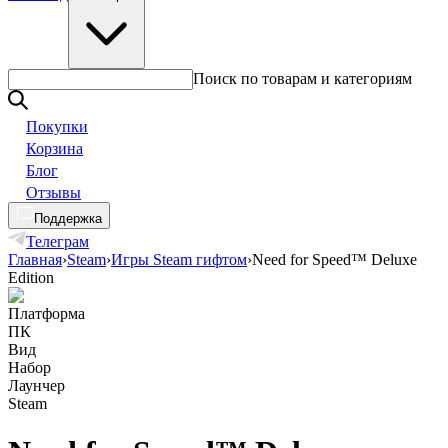
Поиск по товарам и категориям
Покупки
Корзина
Блог
Отзывы
Поддержка
Телеграм
Главная
›
Steam
›
Игры Steam гифтом
›
Need for Speed™ Deluxe
Edition
Платформа
ПК
Вид
Набор
Лаунчер
Steam