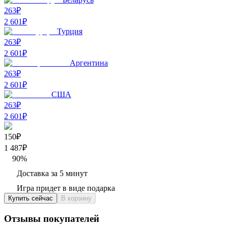
263₽
2 601
₽
Турция
263₽
2 601
₽
Аргентина
263₽
2 601
₽
США
263₽
2 601
₽
150₽
1 487
₽
90
%
Доставка за 5 минут
Игра придет в виде подарка
Купить сейчас
В корзину
Отзывы покупателей