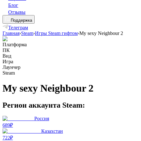
Блог
Отзывы
Поддержка
Телеграм
Главная
›
Steam
›
Игры Steam гифтом
›
My sexy Neighbour 2
Платформа
ПК
Вид
Игра
Лаунчер
Steam
My sexy Neighbour 2
Регион аккаунта Steam:
Россия
689₽
Казахстан
722₽