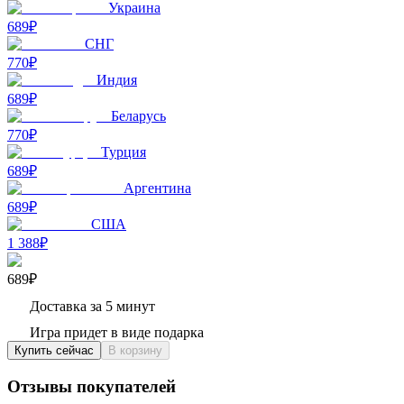
Украина
689₽
СНГ
770₽
Индия
689₽
Беларусь
770₽
Турция
689₽
Аргентина
689₽
США
1 388₽
689₽
Доставка за 5 минут
Игра придет в виде подарка
Купить сейчас
В корзину
Отзывы покупателей