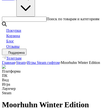
Поиск по товарам и категориям
Покупки
Корзина
Блог
Отзывы
Поддержка
Телеграм
Главная
›
Steam
›
Игры Steam гифтом
›
Moorhuhn Winter Edition
Платформа
ПК
Вид
Игра
Лаунчер
Steam
Moorhuhn Winter Edition