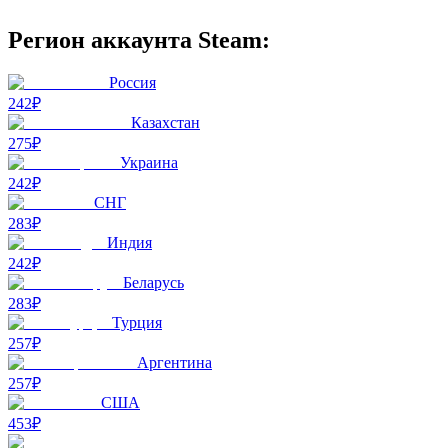
Регион аккаунта Steam:
Россия
242₽
Казахстан
275₽
Украина
242₽
СНГ
283₽
Индия
242₽
Беларусь
283₽
Турция
257₽
Аргентина
257₽
США
453₽