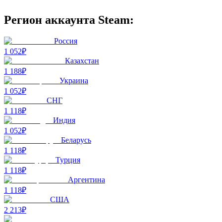
Регион аккаунта Steam:
Россия
1 052₽
Казахстан
1 188₽
Украина
1 052₽
СНГ
1 118₽
Индия
1 052₽
Беларусь
1 118₽
Турция
1 118₽
Аргентина
1 118₽
США
2 213₽