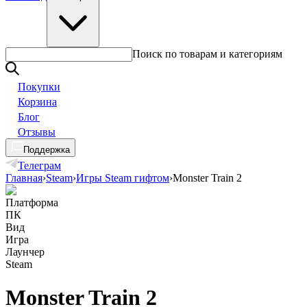
Поиск по товарам и категориям
Покупки
Корзина
Блог
Отзывы
Поддержка
Телеграм
Главная
›
Steam
›
Игры Steam гифтом
›
Monster Train 2
Платформа
ПК
Вид
Игра
Лаунчер
Steam
Monster Train 2