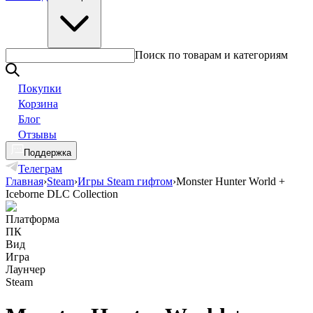
Поиск по товарам и категориям
Покупки
Корзина
Блог
Отзывы
Поддержка
Телеграм
Главная
›
Steam
›
Игры Steam гифтом
›
Monster Hunter World +
Iceborne DLC Collection
Платформа
ПК
Вид
Игра
Лаунчер
Steam