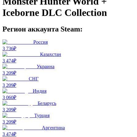
Monster Hunter World +
Iceborne DLC Collection
Регион аккаунта Steam:
Россия
3 736₽
Казахстан
3 474₽
Украина
3 209₽
СНГ
3 209₽
Индия
3 060₽
Беларусь
3 209₽
Турция
3 209₽
Аргентина
3 474₽