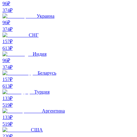
96₽
374
₽
Украина
96₽
374
₽
СНГ
157₽
613
₽
Индия
96₽
374
₽
Беларусь
157₽
613
₽
Турция
133₽
519
₽
Аргентина
133₽
519
₽
США
220₽