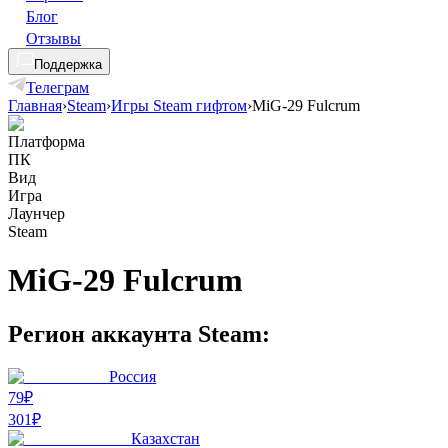
Блог
Отзывы
Поддержка
Телеграм
Главная
›
Steam
›
Игры Steam гифтом
›
MiG-29 Fulcrum
Платформа
ПК
Вид
Игра
Лаунчер
Steam
MiG-29 Fulcrum
Регион аккаунта Steam:
Россия
79₽
301
₽
Казахстан