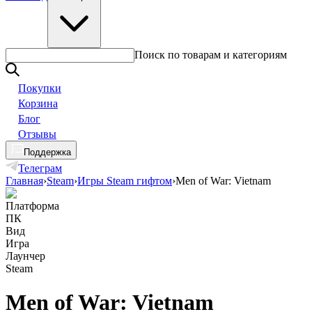
Поиск по товарам и категориям
Покупки
Корзина
Блог
Отзывы
Поддержка
Телеграм
Главная
›
Steam
›
Игры Steam гифтом
›
Men of War: Vietnam
Платформа
ПК
Вид
Игра
Лаунчер
Steam
Men of War: Vietnam