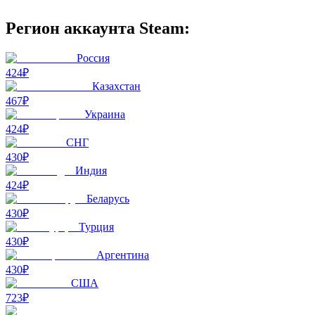
Регион аккаунта Steam:
Россия
424₽
Казахстан
467₽
Украина
424₽
СНГ
430₽
Индия
424₽
Беларусь
430₽
Турция
430₽
Аргентина
430₽
США
723₽