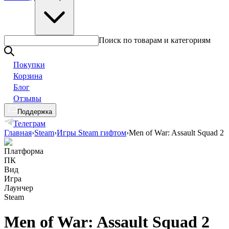
Поиск по товарам и категориям
Покупки
Корзина
Блог
Отзывы
Поддержка
Телеграм
Главная
›
Steam
›
Игры Steam гифтом
›
Men of War: Assault Squad 2
Платформа
ПК
Вид
Игра
Лаунчер
Steam
Men of War: Assault Squad 2