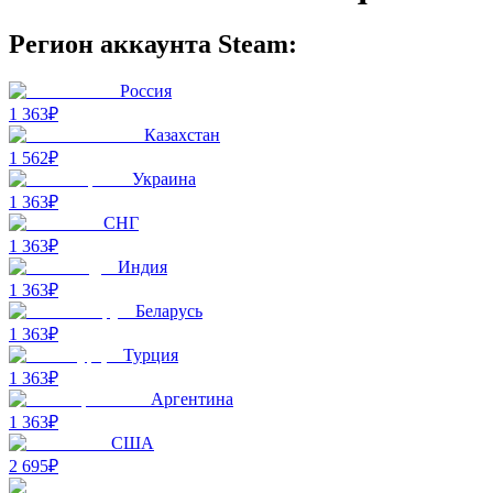
Регион аккаунта Steam:
Россия
1 363₽
Казахстан
1 562₽
Украина
1 363₽
СНГ
1 363₽
Индия
1 363₽
Беларусь
1 363₽
Турция
1 363₽
Аргентина
1 363₽
США
2 695₽