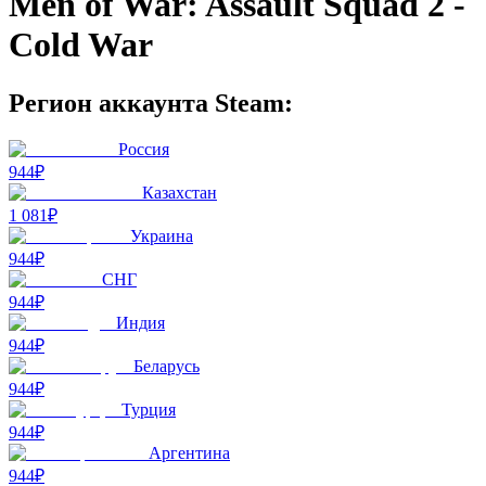
Men of War: Assault Squad 2 -
Cold War
Регион аккаунта Steam:
Россия
944₽
Казахстан
1 081₽
Украина
944₽
СНГ
944₽
Индия
944₽
Беларусь
944₽
Турция
944₽
Аргентина
944₽