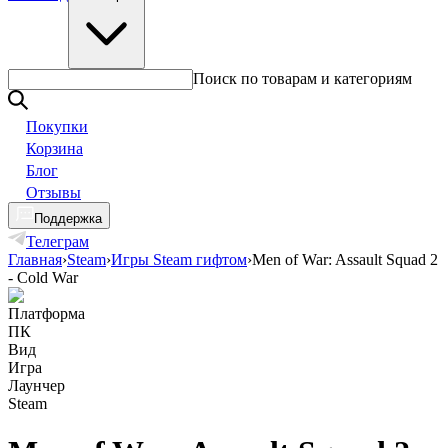
Поиск по товарам и категориям
Покупки
Корзина
Блог
Отзывы
Поддержка
Телеграм
Главная
›
Steam
›
Игры Steam гифтом
›
Men of War: Assault Squad 2
- Cold War
Платформа
ПК
Вид
Игра
Лаунчер
Steam