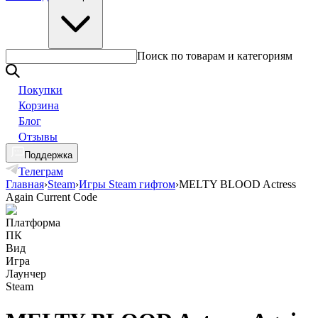
Поиск по товарам и категориям
Покупки
Корзина
Блог
Отзывы
Поддержка
Телеграм
Главная
›
Steam
›
Игры Steam гифтом
›
MELTY BLOOD Actress
Again Current Code
Платформа
ПК
Вид
Игра
Лаунчер
Steam