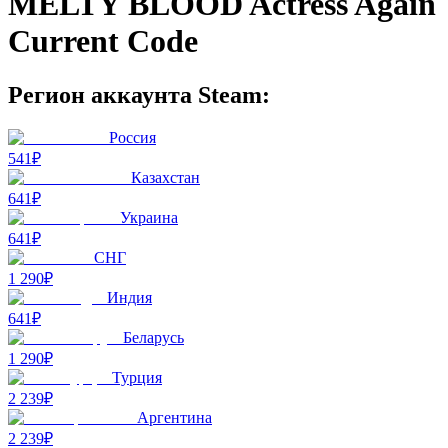
MELTY BLOOD Actress Again
Current Code
Регион аккаунта Steam:
Россия
541₽
Казахстан
641₽
Украина
641₽
СНГ
1 290₽
Индия
641₽
Беларусь
1 290₽
Турция
2 239₽
Аргентина
2 239₽