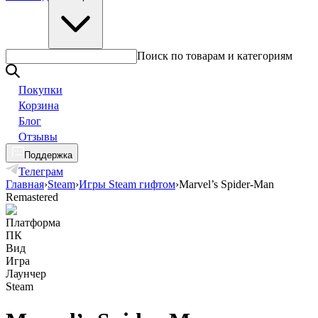
Поиск по товарам и категориям
Покупки
Корзина
Блог
Отзывы
Поддержка
Телеграм
Главная
›
Steam
›
Игры Steam гифтом
›
Marvel’s Spider-Man
Remastered
Платформа
ПК
Вид
Игра
Лаунчер
Steam