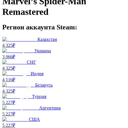
Marvel’s Spider-Man
Remastered
Регион аккаунта Steam:
Казахстан
4 325₽
Украина
3 066₽
СНГ
4 325₽
Индия
4 116₽
Беларусь
4 325₽
Турция
5 227₽
Аргентина
5 227₽
США
5 227₽