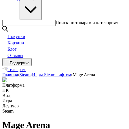
Поиск по товарам и категориям
Покупки
Корзина
Блог
Отзывы
Поддержка
Телеграм
Главная
›
Steam
›
Игры Steam гифтом
›
Mage Arena
Платформа
ПК
Вид
Игра
Лаунчер
Steam
Mage Arena