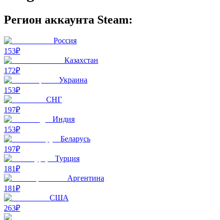
Регион аккаунта Steam:
Россия
153₽
Казахстан
172₽
Украина
153₽
СНГ
197₽
Индия
153₽
Беларусь
197₽
Турция
181₽
Аргентина
181₽
США
263₽