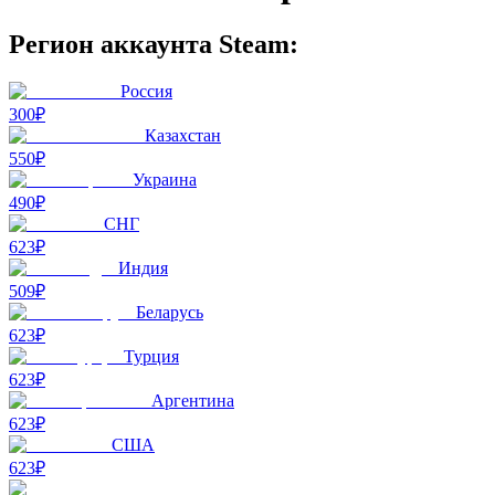
Регион аккаунта Steam:
Россия
300₽
Казахстан
550₽
Украина
490₽
СНГ
623₽
Индия
509₽
Беларусь
623₽
Турция
623₽
Аргентина
623₽
США
623₽