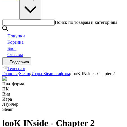
Поиск по товарам и категориям
Покупки
Корзина
Блог
Отзывы
Поддержка
Телеграм
Главная
›
Steam
›
Игры Steam гифтом
›
looK INside - Chapter 2
Платформа
ПК
Вид
Игра
Лаунчер
Steam
looK INside - Chapter 2