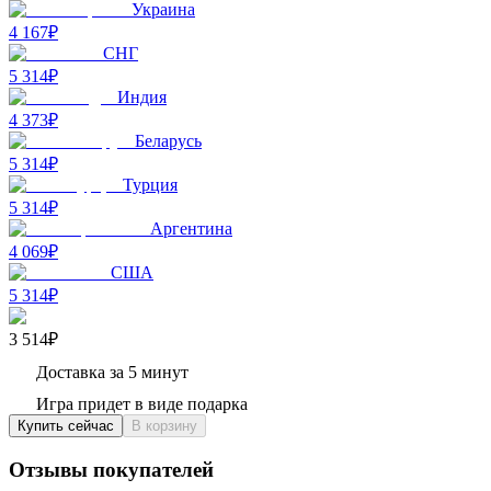
Украина
4 167₽
СНГ
5 314₽
Индия
4 373₽
Беларусь
5 314₽
Турция
5 314₽
Аргентина
4 069₽
США
5 314₽
3 514₽
Доставка за 5 минут
Игра придет в виде подарка
Купить сейчас
В корзину
Отзывы покупателей