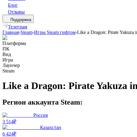
Блог
Отзывы
Поддержка
Телеграм
Главная
›
Steam
›
Игры Steam гифтом
›
Like a Dragon: Pirate Yakuza 
Платформа
ПК
Вид
Игра
Лаунчер
Steam
Like a Dragon: Pirate Yakuza i
Регион аккаунта Steam:
Россия
3 514₽
Казахстан
6 424₽