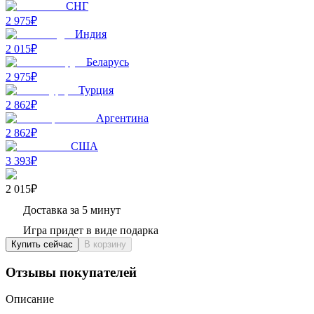
СНГ
2 975₽
Индия
2 015₽
Беларусь
2 975₽
Турция
2 862₽
Аргентина
2 862₽
США
3 393₽
2 015₽
Доставка за 5 минут
Игра придет в виде подарка
Купить сейчас
В корзину
Отзывы покупателей
Описание