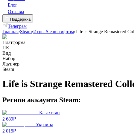
Блог
Отзывы
Поддержка
Телеграм
Главная
›
Steam
›
Игры Steam гифтом
›
Life is Strange Remastered Col
Платформа
ПК
Вид
Набор
Лаунчер
Steam
Life is Strange Remastered Coll
Регион аккаунта Steam:
Казахстан
2 689₽
Украина
2 015₽