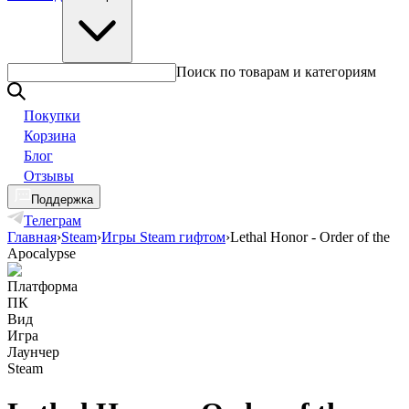
Поиск по товарам и категориям
Покупки
Корзина
Блог
Отзывы
Поддержка
Телеграм
Главная
›
Steam
›
Игры Steam гифтом
›
Lethal Honor - Order of the
Apocalypse
Платформа
ПК
Вид
Игра
Лаунчер
Steam