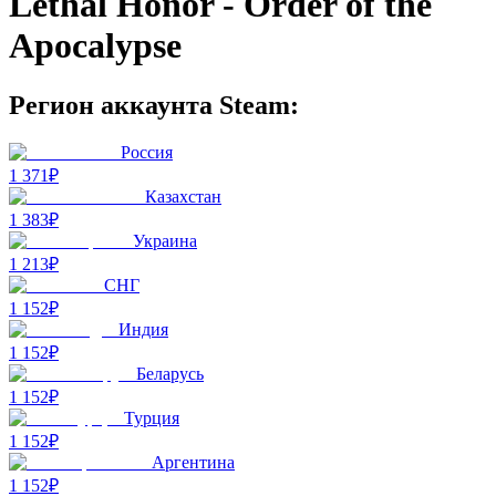
Lethal Honor - Order of the
Apocalypse
Регион аккаунта Steam:
Россия
1 371₽
Казахстан
1 383₽
Украина
1 213₽
СНГ
1 152₽
Индия
1 152₽
Беларусь
1 152₽
Турция
1 152₽
Аргентина
1 152₽