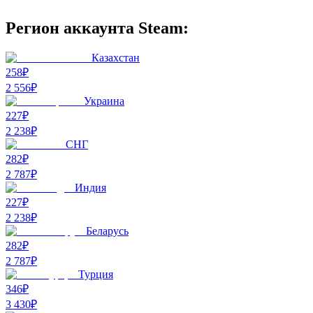
Регион аккаунта Steam:
Казахстан
258₽
2 556
₽
Украина
227₽
2 238
₽
СНГ
282₽
2 787
₽
Индия
227₽
2 238
₽
Беларусь
282₽
2 787
₽
Турция
346₽
3 430
₽