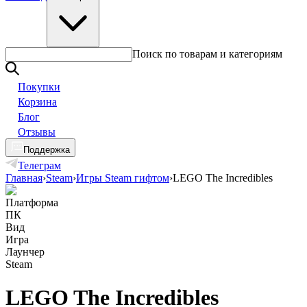
Поиск по товарам и категориям
Покупки
Корзина
Блог
Отзывы
Поддержка
Телеграм
Главная
›
Steam
›
Игры Steam гифтом
›
LEGO The Incredibles
Платформа
ПК
Вид
Игра
Лаунчер
Steam
LEGO The Incredibles