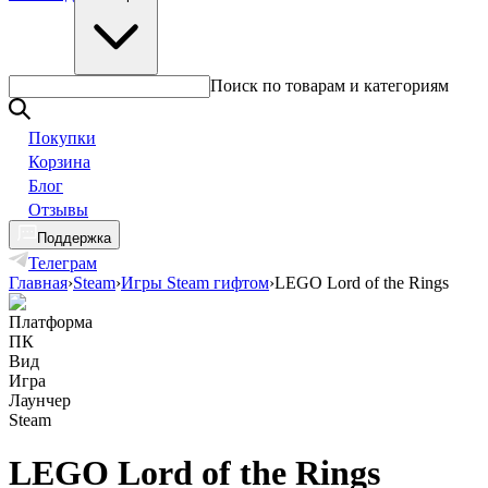
Поиск по товарам и категориям
Покупки
Корзина
Блог
Отзывы
Поддержка
Телеграм
Главная
›
Steam
›
Игры Steam гифтом
›
LEGO Lord of the Rings
Платформа
ПК
Вид
Игра
Лаунчер
Steam
LEGO Lord of the Rings