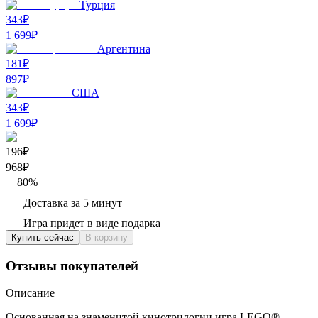
Турция
343₽
1 699
₽
Аргентина
181₽
897
₽
США
343₽
1 699
₽
196₽
968
₽
80
%
Доставка за 5 минут
Игра придет в виде подарка
Купить сейчас
В корзину
Отзывы покупателей
Описание
Основанная на знаменитой кинотрилогии игра LEGO®