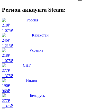
Регион аккаунта Steam:
Россия
218₽
1 075
₽
Казахстан
246₽
1 213
₽
Украина
218₽
1 075
₽
СНГ
277₽
1 375
₽
Индия
196₽
968
₽
Беларусь
277₽
1 375
₽